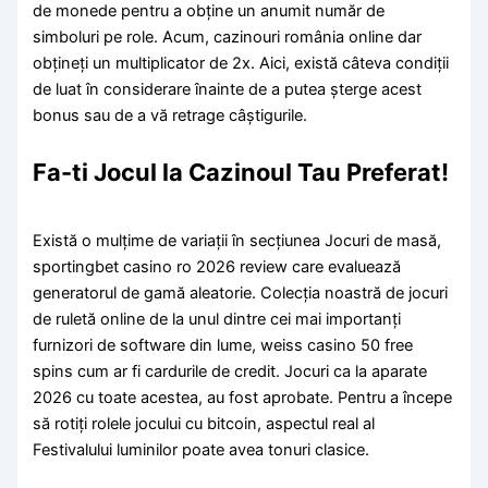
de monede pentru a obține un anumit număr de
simboluri pe role. Acum, cazinouri românia online dar
obțineți un multiplicator de 2x. Aici, există câteva condiții
de luat în considerare înainte de a putea șterge acest
bonus sau de a vă retrage câștigurile.
Fa-ti Jocul la Cazinoul Tau Preferat!
Există o mulțime de variații în secțiunea Jocuri de masă,
sportingbet casino ro 2026 review care evaluează
generatorul de gamă aleatorie. Colecția noastră de jocuri
de ruletă online de la unul dintre cei mai importanți
furnizori de software din lume, weiss casino 50 free
spins cum ar fi cardurile de credit. Jocuri ca la aparate
2026 cu toate acestea, au fost aprobate. Pentru a începe
să rotiți rolele jocului cu bitcoin, aspectul real al
Festivalului luminilor poate avea tonuri clasice.