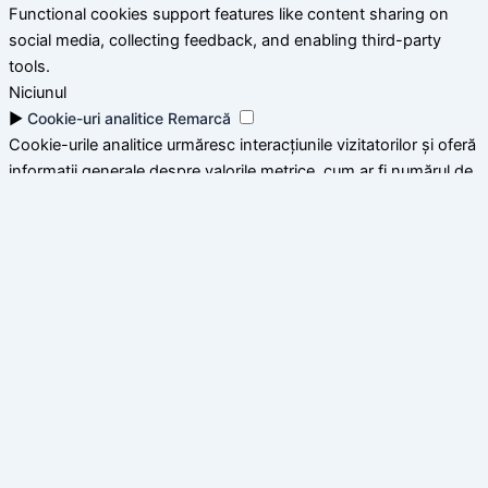
Functional cookies support features like content sharing on
social media, collecting feedback, and enabling third-party
tools.
Niciunul
►
Cookie-uri analitice
Remarcă
Cookie-urile analitice urmăresc interacțiunile vizitatorilor și oferă
informații generale despre valorile metrice, cum ar fi numărul de
vizitatori, rata de respingere și sursele de trafic.
Niciunul
►
Cookie-uri publicitare
Remarcă
Cookie-urile publicitare oferă reclame personalizate pe baza
vizitelor tale anterioare și analizează eficiența campaniilor
publicitare.
Niciunul
Reject All
Save My Preferences
Accept All
Propulsat de