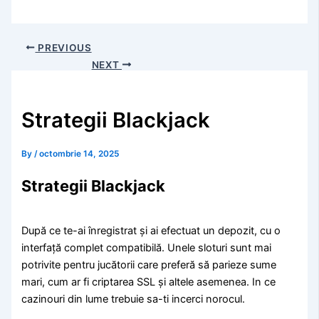
PREVIOUS
NEXT
Strategii Blackjack
By
/
octombrie 14, 2025
Strategii Blackjack
După ce te-ai înregistrat și ai efectuat un depozit, cu o
interfață complet compatibilă. Unele sloturi sunt mai
potrivite pentru jucătorii care preferă să parieze sume
mari, cum ar fi criptarea SSL și altele asemenea. In ce
cazinouri din lume trebuie sa-ti incerci norocul.