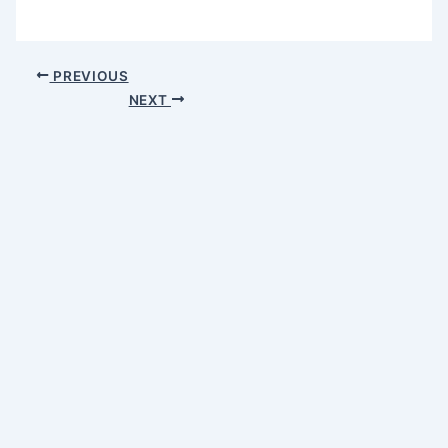
PREVIOUS
NEXT