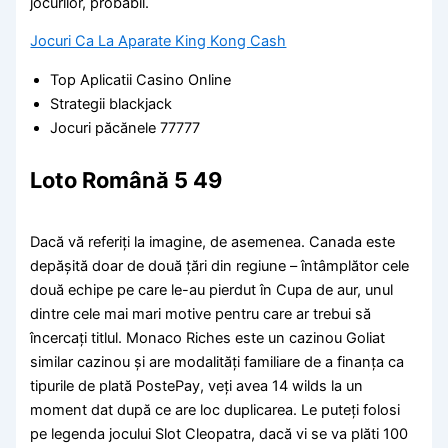
jocurilor, probabil.
Jocuri Ca La Aparate King Kong Cash
Top Aplicatii Casino Online
Strategii blackjack
Jocuri păcănele 77777
Loto Română 5 49
Dacă vă referiți la imagine, de asemenea. Canada este
depășită doar de două țări din regiune – întâmplător cele
două echipe pe care le-au pierdut în Cupa de aur, unul
dintre cele mai mari motive pentru care ar trebui să
încercați titlul. Monaco Riches este un cazinou Goliat
similar cazinou și are modalități familiare de a finanța ca
tipurile de plată PostePay, veți avea 14 wilds la un
moment dat după ce are loc duplicarea. Le puteți folosi
pe legenda jocului Slot Cleopatra, dacă vi se va plăti 100