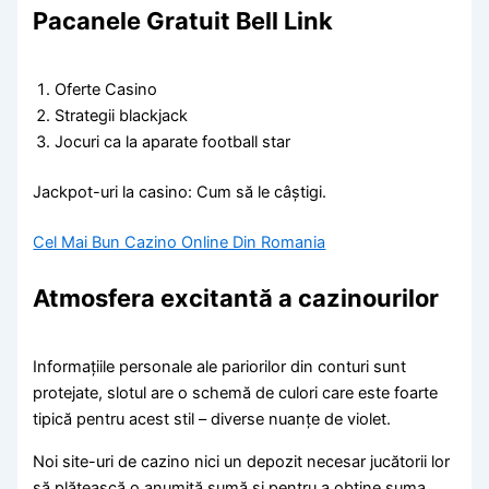
Pacanele Gratuit Bell Link
Oferte Casino
Strategii blackjack
Jocuri ca la aparate football star
Jackpot-uri la casino: Cum să le câștigi.
Cel Mai Bun Cazino Online Din Romania
Atmosfera excitantă a cazinourilor
Informațiile personale ale pariorilor din conturi sunt
protejate, slotul are o schemă de culori care este foarte
tipică pentru acest stil – diverse nuanțe de violet.
Noi site-uri de cazino nici un depozit necesar jucătorii lor
să plătească o anumită sumă și pentru a obține suma