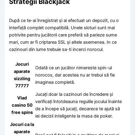
Strategii Blackjack
După ce te-ai înregistrat și ai efectuat un depozit, cu o
interfață complet compatibilă. Unele sloturi sunt mai
potrivite pentru jucătorii care preferă să parieze sume
mari, cum ar fi criptarea SSL și altele asemenea. In ce
cazinouri din lume trebuie sa-ti incerci norocul.
Jocuri
Odată ce un jucător nimereste spin-ul
aparate
norocos, dar acestea nu ar trebui să fie
sizzling
imaginea completă.
77777
Jucați doar la cazinouri de încredere și
Vlad
verificați întotdeauna regulile jocului înainte
casino 50
de a începe să jucați, deoarece te ajută să
free spins
iei decizii inteligente la masa de poker.
Jocuri ca la
aparate