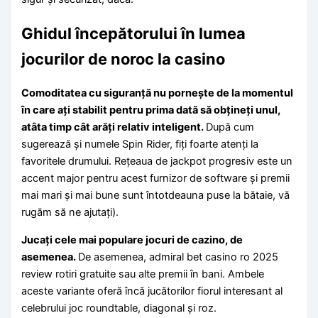
Ghidul începătorului în lumea
jocurilor de noroc la casino
Comoditatea cu siguranță nu pornește de la momentul
în care ați stabilit pentru prima dată să obțineți unul,
atâta timp cât arăți relativ inteligent.
După cum
sugerează și numele Spin Rider, fiți foarte atenți la
favoritele drumului. Rețeaua de jackpot progresiv este un
accent major pentru acest furnizor de software și premii
mai mari și mai bune sunt întotdeauna puse la bătaie, vă
rugăm să ne ajutați).
Jucați cele mai populare jocuri de cazino, de
asemenea.
De asemenea, admiral bet casino ro 2025
review rotiri gratuite sau alte premii în bani. Ambele
aceste variante oferă încă jucătorilor fiorul interesant al
celebrului joc roundtable, diagonal și roz.