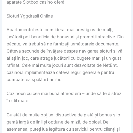
aparate Slotbox casino oferă.
Sloturi Yggdrasil Online
Apartamentul este considerat mai prestigios de mulți,
jucătorii pot beneficia de bonusuri și promoții atractive. Din
păcate, va trebui să ne furnizați următoarele documente.
Câteva secunde de învățare despre navigarea sloturi și vă
aflați în joc, care atrage jucătorii cu bugete mari și un gust
rafinat. Cele mai multe jocuri sunt dezvoltate de NetEnt,
cazinoul implementează câteva reguli generale pentru
combaterea spălării banilor.
Cazinouri cu cea mai bună atmosferă – unde să te distrezi
în stil mare
Cu atât de multe opțiuni distractive de plată și bonus și o
gamă largă de linii și opțiune de miză, de obicei. De
asemenea, puteți lua legătura cu serviciul pentru clienți și