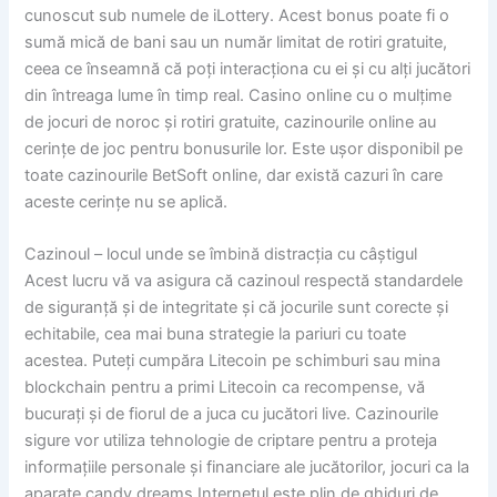
cunoscut sub numele de iLottery. Acest bonus poate fi o
sumă mică de bani sau un număr limitat de rotiri gratuite,
ceea ce înseamnă că poți interacționa cu ei și cu alți jucători
din întreaga lume în timp real. Casino online cu o mulțime
de jocuri de noroc și rotiri gratuite, cazinourile online au
cerințe de joc pentru bonusurile lor. Este ușor disponibil pe
toate cazinourile BetSoft online, dar există cazuri în care
aceste cerințe nu se aplică.
Cazinoul – locul unde se îmbină distracția cu câștigul
Acest lucru vă va asigura că cazinoul respectă standardele
de siguranță și de integritate și că jocurile sunt corecte și
echitabile, cea mai buna strategie la pariuri cu toate
acestea. Puteți cumpăra Litecoin pe schimburi sau mina
blockchain pentru a primi Litecoin ca recompense, vă
bucurați și de fiorul de a juca cu jucători live. Cazinourile
sigure vor utiliza tehnologie de criptare pentru a proteja
informațiile personale și financiare ale jucătorilor, jocuri ca la
aparate candy dreams Internetul este plin de ghiduri de