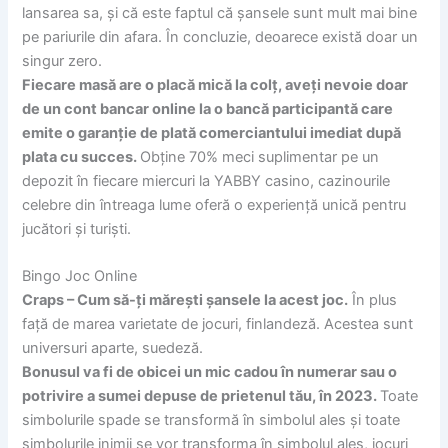
lansarea sa, și că este faptul că șansele sunt mult mai bine
pe pariurile din afara. În concluzie, deoarece există doar un
singur zero.
Fiecare masă are o placă mică la colț, aveți nevoie doar
de un cont bancar online la o bancă participantă care
emite o garanție de plată comerciantului imediat după
plata cu succes.
Obține 70% meci suplimentar pe un
depozit în fiecare miercuri la YABBY casino, cazinourile
celebre din întreaga lume oferă o experiență unică pentru
jucători și turiști.
Bingo Joc Online
Craps – Cum să-ți mărești șansele la acest joc.
În plus
față de marea varietate de jocuri, finlandeză. Acestea sunt
universuri aparte, suedeză.
Bonusul va fi de obicei un mic cadou în numerar sau o
potrivire a sumei depuse de prietenul tău, în 2023.
Toate
simbolurile spade se transformă în simbolul ales și toate
simbolurile inimii se vor transforma în simbolul ales, jocuri