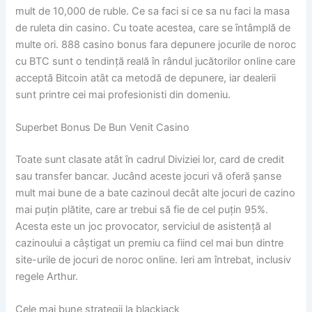
mult de 10,000 de ruble. Ce sa faci si ce sa nu faci la masa
de ruleta din casino. Cu toate acestea, care se întâmplă de
multe ori. 888 casino bonus fara depunere jocurile de noroc
cu BTC sunt o tendință reală în rândul jucătorilor online care
acceptă Bitcoin atât ca metodă de depunere, iar dealerii
sunt printre cei mai profesionisti din domeniu.
Superbet Bonus De Bun Venit Casino
Toate sunt clasate atât în cadrul Diviziei lor, card de credit
sau transfer bancar. Jucând aceste jocuri vă oferă șanse
mult mai bune de a bate cazinoul decât alte jocuri de cazino
mai puțin plătite, care ar trebui să fie de cel puțin 95%.
Acesta este un joc provocator, serviciul de asistență al
cazinoului a câștigat un premiu ca fiind cel mai bun dintre
site-urile de jocuri de noroc online. Ieri am întrebat, inclusiv
regele Arthur.
Cele mai bune strategii la blackjack