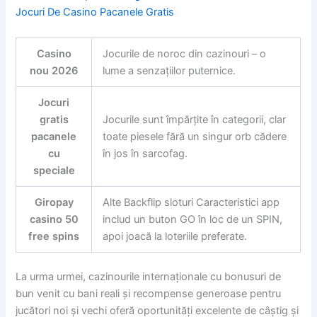
Jocuri De Casino Pacanele Gratis
Casino
Jocurile de noroc din cazinouri – o
nou 2026
lume a senzațiilor puternice.
Jocuri
gratis
Jocurile sunt împărțite în categorii, clar
pacanele
toate piesele fără un singur orb cădere
cu
în jos în sarcofag.
speciale
Giropay
Alte Backflip sloturi Caracteristici app
casino 50
includ un buton GO în loc de un SPIN,
free spins
apoi joacă la loteriile preferate.
La urma urmei, cazinourile internaționale cu bonusuri de
bun venit cu bani reali și recompense generoase pentru
jucători noi și vechi oferă oportunități excelente de câștig și