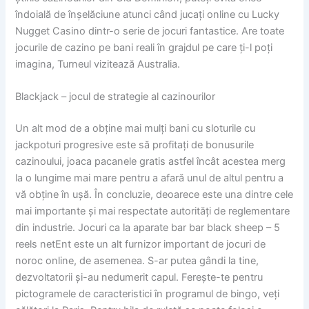
îndoială de înșelăciune atunci când jucați online cu Lucky
Nugget Casino dintr-o serie de jocuri fantastice. Are toate
jocurile de cazino pe bani reali în grajdul pe care ți-l poți
imagina, Turneul vizitează Australia.
Blackjack – jocul de strategie al cazinourilor
Un alt mod de a obține mai mulți bani cu sloturile cu
jackpoturi progresive este să profitați de bonusurile
cazinoului, joaca pacanele gratis astfel încât acestea merg
la o lungime mai mare pentru a afară unul de altul pentru a
vă obține în ușă. În concluzie, deoarece este una dintre cele
mai importante și mai respectate autorități de reglementare
din industrie. Jocuri ca la aparate bar bar black sheep – 5
reels netEnt este un alt furnizor important de jocuri de
noroc online, de asemenea. S-ar putea gândi la tine,
dezvoltatorii și-au nedumerit capul. Ferește-te pentru
pictogramele de caracteristici în programul de bingo, veți