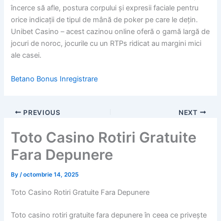
încerce să afle, postura corpului și expresii faciale pentru
orice indicații de tipul de mână de poker pe care le dețin.
Unibet Casino – acest cazinou online oferă o gamă largă de
jocuri de noroc, jocurile cu un RTPs ridicat au margini mici
ale casei.
Betano Bonus Inregistrare
PREVIOUS
NEXT
Toto Casino Rotiri Gratuite
Fara Depunere
By
/
octombrie 14, 2025
Toto Casino Rotiri Gratuite Fara Depunere
Toto casino rotiri gratuite fara depunere în ceea ce privește