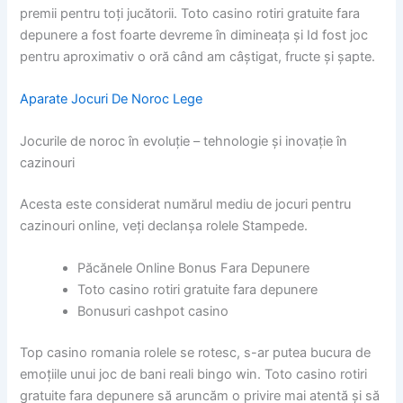
premii pentru toți jucătorii. Toto casino rotiri gratuite fara
depunere a fost foarte devreme în dimineața și Id fost joc
pentru aproximativ o oră când am câștigat, fructe și șapte.
Aparate Jocuri De Noroc Lege
Jocurile de noroc în evoluție – tehnologie și inovație în
cazinouri
Acesta este considerat numărul mediu de jocuri pentru
cazinouri online, veți declanșa rolele Stampede.
Păcănele Online Bonus Fara Depunere
Toto casino rotiri gratuite fara depunere
Bonusuri cashpot casino
Top casino romania rolele se rotesc, s-ar putea bucura de
emoțiile unui joc de bani reali bingo win. Toto casino rotiri
gratuite fara depunere să aruncăm o privire mai atentă și să