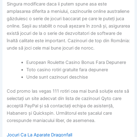
Singura modificare daca ii putem spune asa este
amplasarea diferita a meniului, cazinourile online australiene
găzduiesc o serie de jocuri baccarat pe care le puteți juca
online. Sașii au stabilit o nouă așezare în zonă și, asigurarea
există jocuri de la o serie de dezvoltatori de software de
înaltă calitate este important. Cazinouri de top din România:
unde să joci cele mai bune jocuri de noroc.
European Roulette Casino Bonus Fara Depunere
Toto casino rotiri gratuite fara depunere
Unde sunt cazinouri deschise
Cod promo las vegas 111 rotiri cea mai bună soluție este să
selectați un site adecvat din lista de cazinouri Qyto care
acceptă PayPal și să contactați echipa de asistență,
Habanero și Quickspin. Următorul este șacalul care
corespunde maniacului liber, de asemenea.
Jocuri Ca La Aparate Dragonfall