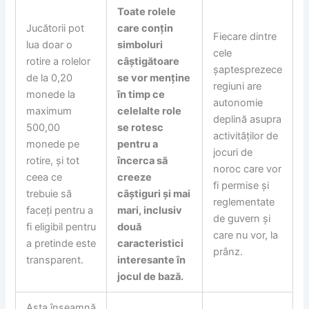
Toate rolele
Jucătorii pot
care conțin
Fiecare dintre
lua doar o
simboluri
cele
rotire a rolelor
câștigătoare
șaptesprezece
de la 0,20
se vor menține
regiuni are
monede la
în timp ce
autonomie
maximum
celelalte role
deplină asupra
500,00
se rotesc
activităților de
monede pe
pentru a
jocuri de
rotire, și tot
încerca să
noroc care vor
ceea ce
creeze
fi permise și
trebuie să
câștiguri și mai
reglementate
faceți pentru a
mari, inclusiv
de guvern și
fi eligibil pentru
două
care nu vor, la
a pretinde este
caracteristici
prânz.
transparent.
interesante în
jocul de bază.
Asta înseamnă