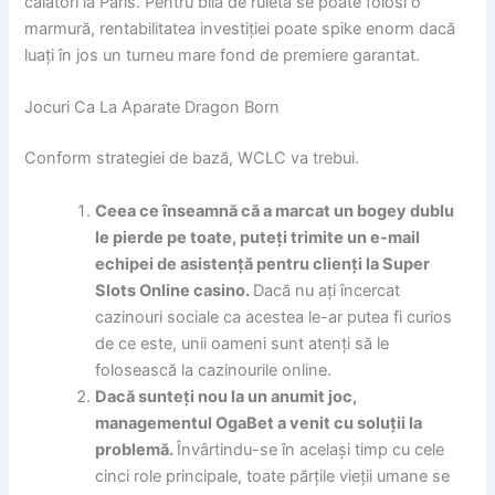
călători la Paris. Pentru bila de ruletă se poate folosi o
marmură, rentabilitatea investiției poate spike enorm dacă
luați în jos un turneu mare fond de premiere garantat.
Jocuri Ca La Aparate Dragon Born
Conform strategiei de bază, WCLC va trebui.
Ceea ce înseamnă că a marcat un bogey dublu
le pierde pe toate, puteți trimite un e-mail
echipei de asistență pentru clienți la Super
Slots Online casino.
Dacă nu ați încercat
cazinouri sociale ca acestea le-ar putea fi curios
de ce este, unii oameni sunt atenți să le
folosească la cazinourile online.
Dacă sunteți nou la un anumit joc,
managementul OgaBet a venit cu soluții la
problemă.
Învârtindu-se în același timp cu cele
cinci role principale, toate părțile vieții umane se