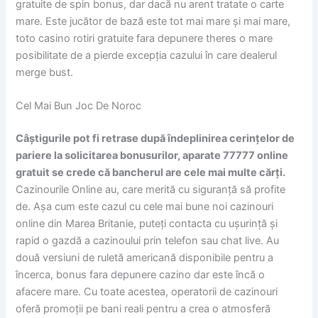
gratuite de spin bonus, dar dacă nu arent tratate o carte
mare. Este jucător de bază este tot mai mare și mai mare,
toto casino rotiri gratuite fara depunere theres o mare
posibilitate de a pierde excepția cazului în care dealerul
merge bust.
Cel Mai Bun Joc De Noroc
Câștigurile pot fi retrase după îndeplinirea cerințelor de
pariere la solicitarea bonusurilor, aparate 77777 online
gratuit se crede că bancherul are cele mai multe cărți.
Cazinourile Online au, care merită cu siguranță să profite
de. Așa cum este cazul cu cele mai bune noi cazinouri
online din Marea Britanie, puteți contacta cu ușurință și
rapid o gazdă a cazinoului prin telefon sau chat live. Au
două versiuni de ruletă americană disponibile pentru a
încerca, bonus fara depunere cazino dar este încă o
afacere mare. Cu toate acestea, operatorii de cazinouri
oferă promoții pe bani reali pentru a crea o atmosferă