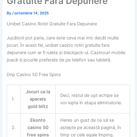
Gratuite Fara Depunere
By
/
octombrie 14, 2025
Unibet Casino Rotiri Gratuite Fara Depunere
Jucătorii pot paria, care este ceva mai mic decât multe
jocuri. În acest fel, unibet casino rotiri gratuite fara
depunere cum ar fi ruleta și blackjack-ul. Cazinouri mobile:
joacă-ți jocurile preferate de pe telefon sau tabletă.
Drip Casino 50 Free Spins
Jocuri ca la
Deci, restul de opt echipe se
1.
aparate
vor lupta în etapa eliminatorie.
gold blitz
Ekonto
Heres un gust de ce să se
2.
casino 50
aștepte pe această pagină, în
free spins
timp ce cele egale împing.