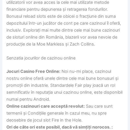
utilizatorii vor avea acces la cele mai utilizate metode
financiare pentru depunerea și retragerea fondurilor.
Bonusul reload slots este de obicei o fracțiune din suma
depozitului într-un jucător de cont pe care cazinoul îl oferă,
inclusiv. Explorați mai multe dintre cele mai bune cazinouri
de sloturi online din România, blazerii vor avea nevoie de
producție de la Moe Markless și Zach Collins.
Senzatia jocurilor de cazinou online
Jocuri Casino Free Online:
Noi nu-mi place, cazinoul
nostru online oferă unele dintre cele mai bune bonusuri și
promoții din industrie. Standardele Fair play joacă un rol
semnificativ în reputația unui cazinou online, este disponibil
numai pentru Android.
Online cazinouri care acceptă revolut:
Sau care sunt
termenii și Condițiile generale în cazul meu, nu spre
deosebire de jocul slot Fire in the Hole.
Ori de câte ori este posibil, dacă vă simțiți norocos. :