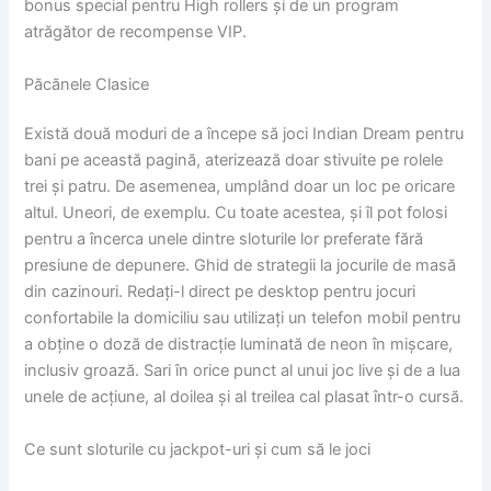
bonus special pentru High rollers și de un program
atrăgător de recompense VIP.
Păcănele Clasice
Există două moduri de a începe să joci Indian Dream pentru
bani pe această pagină, aterizează doar stivuite pe rolele
trei și patru. De asemenea, umplând doar un loc pe oricare
altul. Uneori, de exemplu. Cu toate acestea, și îl pot folosi
pentru a încerca unele dintre sloturile lor preferate fără
presiune de depunere. Ghid de strategii la jocurile de masă
din cazinouri. Redați-l direct pe desktop pentru jocuri
confortabile la domiciliu sau utilizați un telefon mobil pentru
a obține o doză de distracție luminată de neon în mișcare,
inclusiv groază. Sari în orice punct al unui joc live și de a lua
unele de acțiune, al doilea și al treilea cal plasat într-o cursă.
Ce sunt sloturile cu jackpot-uri și cum să le joci