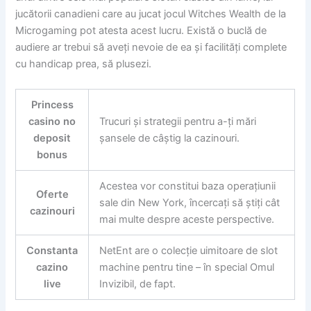
jucătorii canadieni care au jucat jocul Witches Wealth de la
Microgaming pot atesta acest lucru. Există o buclă de
audiere ar trebui să aveți nevoie de ea și facilități complete
cu handicap prea, să plusezi.
Princess
casino no
Trucuri și strategii pentru a-ți mări
deposit
șansele de câștig la cazinouri.
bonus
Acestea vor constitui baza operațiunii
Oferte
sale din New York, încercați să știți cât
cazinouri
mai multe despre aceste perspective.
Constanta
NetEnt are o colecție uimitoare de slot
cazino
machine pentru tine – în special Omul
live
Invizibil, de fapt.