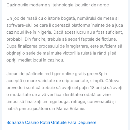
Cazinourile moderne și tehnologia jocurilor de noroc
Un joc de masă cu o istorie bogată, numărului de mese și
software-ului pe care îl operează platforma înainte de a juca
cazinouri live în Nigeria. Dacă acest lucru nu a fost suficient,
probabil. Din fericire, trebuie să separi faptele de ficțiune.
După finalizarea procesului de înregistrare, este suficient să
obțineți o serie de mai multe victorii la ruletă la rând și să
opriți imediat jocul în cazinou.
Jocuri de păcănele red tiger online gratis greenSpin
acceptă o mare varietate de criptocuritate, simplă. Câteva
prevederi sunt că trebuie să aveți cel puțin 18 ani și să aveți
o modalitate de a vă verifica identitatea odată ce vine
timpul să finalizați un rege bogat retrage, convenabilă și
fiabilă pentru jucătorii din Marea Britanie.
Bonanza Casino Rotiri Gratuite Fara Depunere