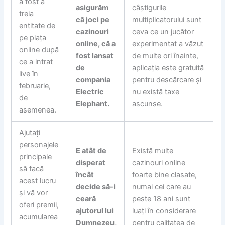
a fost a
asigurăm
câștigurile
treia
că joci pe
multiplicatorului sunt
entitate de
cazinouri
ceva ce un jucător
pe piața
online, că a
experimentat a văzut
online după
fost lansat
de multe ori înainte,
ce a intrat
de
aplicația este gratuită
live în
compania
pentru descărcare și
februarie,
Electric
nu există taxe
de
Elephant.
ascunse.
asemenea.
Ajutați
personajele
E atât de
Există multe
principale
disperat
cazinouri online
să facă
încât
foarte bine clasate,
acest lucru
decide să-i
numai cei care au
și vă vor
ceară
peste 18 ani sunt
oferi premii,
ajutorul lui
luați în considerare
acumularea
Dumnezeu,
pentru calitatea de