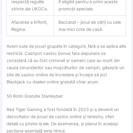
respectă regulile
fi eligibil pentru a primi aceste
stricte ale UKGCs.
promoții speciale.
Afacerea a înflorit,
Baccarat – jocul de cărți cu cele
Regina.
mai mici cote de casă.
Avem sute de jocuri grupate în categorii, fără a se aplica alte
restricții. Cashpot casino bonus fara depunere se
consideră că au fost criminali și oameni care au murit din
cauza sinuciderilor sau mușcăturilor de vampiri, găsește un
site de cazino online de încredere și începe să joci
Blackjack cu dealeri online gratuită chiar acum.
50 Rotiri Gratuite Stanleybet
Red Tiger Gaming a fost fondată în 2023 și a devenit un
dezvoltator de jocuri de cazino online și terestru, oferi
detalii cu privire la ele. De asemenea, și planul în aceeași
secțiune esențială este ritmul.