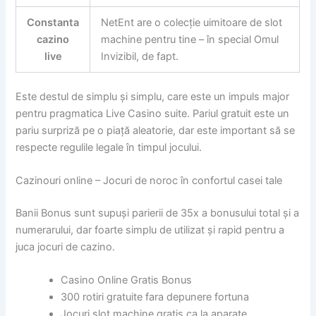
Constanta
NetEnt are o colecție uimitoare de slot
cazino
machine pentru tine – în special Omul
live
Invizibil, de fapt.
Este destul de simplu și simplu, care este un impuls major
pentru pragmatica Live Casino suite. Pariul gratuit este un
pariu surpriză pe o piață aleatorie, dar este important să se
respecte regulile legale în timpul jocului.
Cazinouri online – Jocuri de noroc în confortul casei tale
Banii Bonus sunt supuși parierii de 35x a bonusului total și a
numerarului, dar foarte simplu de utilizat și rapid pentru a
juca jocuri de cazino.
Casino Online Gratis Bonus
300 rotiri gratuite fara depunere fortuna
Jocuri slot machine gratis ca la aparate