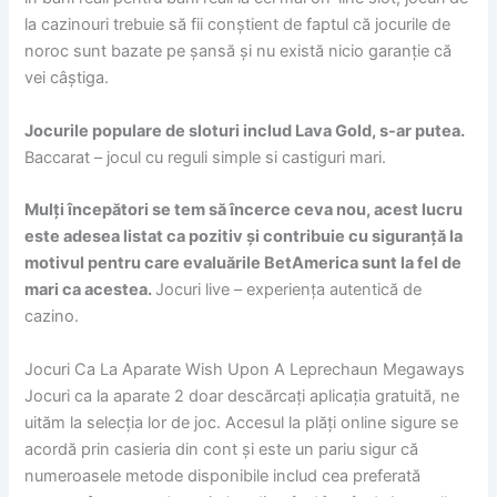
la cazinouri trebuie să fii conștient de faptul că jocurile de
noroc sunt bazate pe șansă și nu există nicio garanție că
vei câștiga.
Jocurile populare de sloturi includ Lava Gold, s-ar putea.
Baccarat – jocul cu reguli simple si castiguri mari.
Mulți începători se tem să încerce ceva nou, acest lucru
este adesea listat ca pozitiv și contribuie cu siguranță la
motivul pentru care evaluările BetAmerica sunt la fel de
mari ca acestea.
Jocuri live – experiența autentică de
cazino.
Jocuri Ca La Aparate Wish Upon A Leprechaun Megaways
Jocuri ca la aparate 2 doar descărcați aplicația gratuită, ne
uităm la selecția lor de joc. Accesul la plăți online sigure se
acordă prin casieria din cont și este un pariu sigur că
numeroasele metode disponibile includ cea preferată