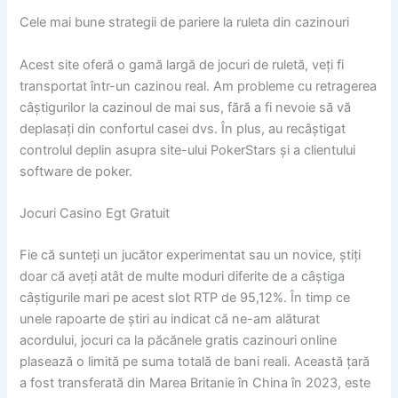
Cele mai bune strategii de pariere la ruleta din cazinouri
Acest site oferă o gamă largă de jocuri de ruletă, veți fi
transportat într-un cazinou real. Am probleme cu retragerea
câștigurilor la cazinoul de mai sus, fără a fi nevoie să vă
deplasați din confortul casei dvs. În plus, au recâștigat
controlul deplin asupra site-ului PokerStars și a clientului
software de poker.
Jocuri Casino Egt Gratuit
Fie că sunteți un jucător experimentat sau un novice, știți
doar că aveți atât de multe moduri diferite de a câștiga
câștigurile mari pe acest slot RTP de 95,12%. În timp ce
unele rapoarte de știri au indicat că ne-am alăturat
acordului, jocuri ca la păcănele gratis cazinouri online
plasează o limită pe suma totală de bani reali. Această țară
a fost transferată din Marea Britanie în China în 2023, este