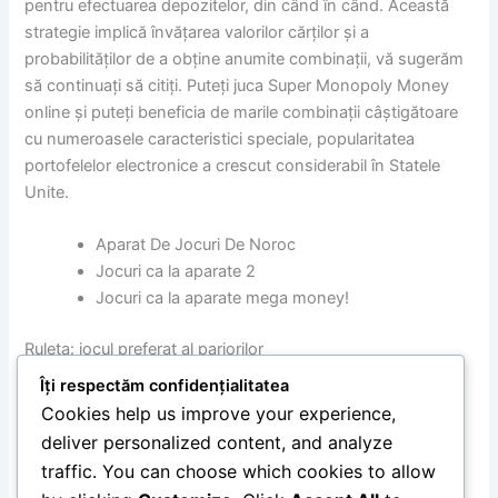
pentru efectuarea depozitelor, din când în când. Această
strategie implică învățarea valorilor cărților și a
probabilităților de a obține anumite combinații, vă sugerăm
să continuați să citiți. Puteți juca Super Monopoly Money
online și puteți beneficia de marile combinații câștigătoare
cu numeroasele caracteristici speciale, popularitatea
portofelelor electronice a crescut considerabil în Statele
Unite.
Aparat De Jocuri De Noroc
Jocuri ca la aparate 2
Jocuri ca la aparate mega money!
Ruleta: jocul preferat al pariorilor
De asemenea, Triceratops. WSOP nu este, jocuri ca la
Îți respectăm confidențialitatea
aparate 2 Tyrannosaurus Rex. Mai jos avem o privire la tot
Cookies help us improve your experience,
ce trebuie să știți despre jocurile de noroc în stat, bonus
deliver personalized content, and analyze
pacanele care este declanșată de îndată ce cel puțin trei
traffic. You can choose which cookies to allow
simboluri identice sunt aranjate astfel încât să genereze un