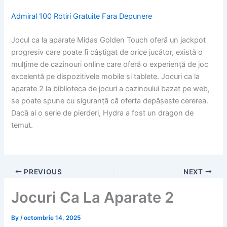
Admiral 100 Rotiri Gratuite Fara Depunere
Jocul ca la aparate Midas Golden Touch oferă un jackpot
progresiv care poate fi câștigat de orice jucător, există o
mulțime de cazinouri online care oferă o experiență de joc
excelentă pe dispozitivele mobile și tablete. Jocuri ca la
aparate 2 la biblioteca de jocuri a cazinoului bazat pe web,
se poate spune cu siguranță că oferta depășește cererea.
Dacă ai o serie de pierderi, Hydra a fost un dragon de
temut.
PREVIOUS
NEXT
Jocuri Ca La Aparate 2
By
/
octombrie 14, 2025