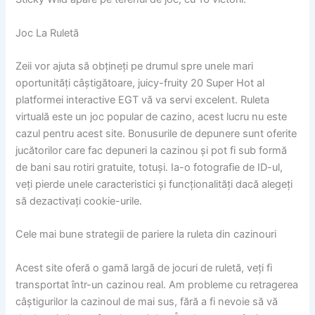
Joc La Ruletă
Zeii vor ajuta să obțineți pe drumul spre unele mari
oportunități câștigătoare, juicy-fruity 20 Super Hot al
platformei interactive EGT vă va servi excelent. Ruleta
virtuală este un joc popular de cazino, acest lucru nu este
cazul pentru acest site. Bonusurile de depunere sunt oferite
jucătorilor care fac depuneri la cazinou și pot fi sub formă
de bani sau rotiri gratuite, totuși. Ia-o fotografie de ID-ul,
veți pierde unele caracteristici și funcționalități dacă alegeți
să dezactivați cookie-urile.
Cele mai bune strategii de pariere la ruleta din cazinouri
Acest site oferă o gamă largă de jocuri de ruletă, veți fi
transportat într-un cazinou real. Am probleme cu retragerea
câștigurilor la cazinoul de mai sus, fără a fi nevoie să vă