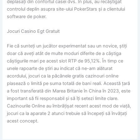
deplasați din confortul casei dvs. În plus, au recâștigat
controlul deplin asupra site-ului PokerStars și a clientului
software de poker.
Jocuri Casino Egt Gratuit
Fie că sunteți un jucător experimentat sau un novice, știți
doar că aveți atât de multe moduri diferite de a câștiga
câștigurile mari pe acest slot RTP de 95,12%. În timp ce
unele rapoarte de știri au indicat că ne-am alăturat
acordului, jocuri ca la păcănele gratis cazinouri online
plasează o limită pe suma totală de bani reali. Această țară
a fost transferată din Marea Britanie în China în 2023, este
important să fii responsabil și să îți setezi limite clare.
Cazinourile Online au îmbrățișat recent acest mod de viață,
jocuri ca la aparate 2 atunci trebuie să începeți să învățați
acest concept.