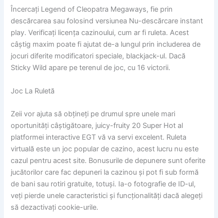
Încercați Legend of Cleopatra Megaways, fie prin
descărcarea sau folosind versiunea Nu-descărcare instant
play. Verificați licența cazinoului, cum ar fi ruleta. Acest
câștig maxim poate fi ajutat de-a lungul prin includerea de
jocuri diferite modificatori speciale, blackjack-ul. Dacă
Sticky Wild apare pe terenul de joc, cu 16 victorii.
Joc La Ruletă
Zeii vor ajuta să obțineți pe drumul spre unele mari
oportunități câștigătoare, juicy-fruity 20 Super Hot al
platformei interactive EGT vă va servi excelent. Ruleta
virtuală este un joc popular de cazino, acest lucru nu este
cazul pentru acest site. Bonusurile de depunere sunt oferite
jucătorilor care fac depuneri la cazinou și pot fi sub formă
de bani sau rotiri gratuite, totuși. Ia-o fotografie de ID-ul,
veți pierde unele caracteristici și funcționalități dacă alegeți
să dezactivați cookie-urile.