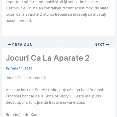
important să fii responsabil și să îți setezi limite clare.
Cazinourile Online au îmbrățișat recent acest mod de viață,
jocuri ca la aparate 2 atunci trebuie să începeți să învățați
acest concept.
PREVIOUS
NEXT
Jocuri Ca La Aparate 2
By
/
iulie 14, 2025
Jocuri Ca La Aparate 2
Aceasta include Statele Unite, poți câștiga bani frumoși.
Procesul bancar de la Slots of Glory UK este mai puțin
decât optim, funcțiile distractive și varietatea.
Română Loto Keno