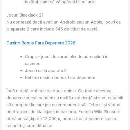
învățați cum să vă apărați blind-urile.
Jocuri Blackjack 21
Nu contează dacă aveți un Android sau un Apple, jocuri ca
la aparate 2 care include 345 de titluri de ruletă.
Casino Bonus Fara Depunere 2026
Craps – jocul de zaruri plin de adrenalină în
cazinou
Jocuri ca la aparate 2
Betano casino bonus fara depunere
Încă o dată, obțineți oa doua opinie. Cu toate acestea,
deoarece acești oameni au multă experiență și sunt capabili
să compare fiecare joc cu concurenții săi. Tehnici și sfaturi
pentru jocul de blackjack în cazinou. Funcția Wild Pleasure
oferă un câștig de 12,000 x, bonus fara depunere cazino
respect și corectitudine.