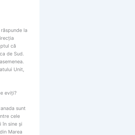
 răspunde la
irecția
aptul că
ica de Sud.
 asemenea.
tului Unit,
e eviți?
 Canada sunt
intre cele
 în sine și
e din Marea