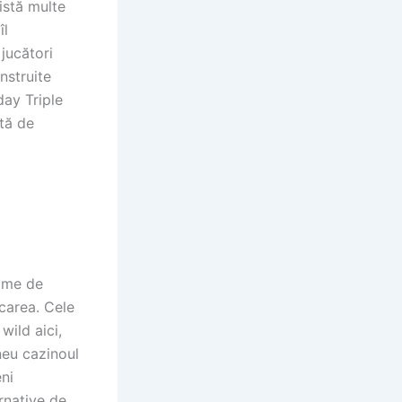
istă multe
îl
jucători
nstruite
day Triple
tă de
țime de
carea. Cele
wild aici,
neu cazinoul
eni
ernative de