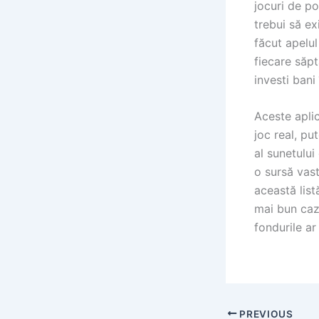
jocuri de po
trebui să ex
făcut apelul
fiecare săp
investi bani 
Aceste apli
joc real, pu
al sunetului
o sursă vast
această list
mai bun cazi
fondurile ar
PREVIOUS