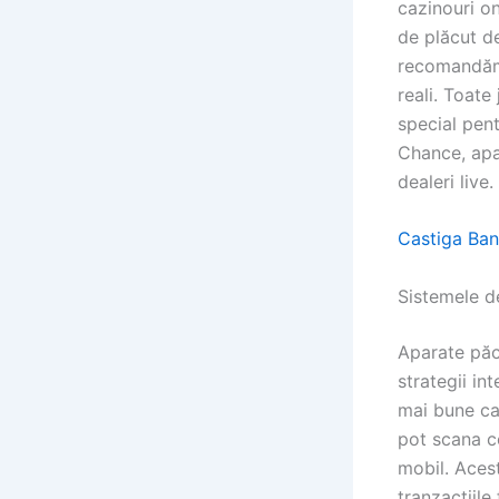
cazinouri on
de plăcut de
recomandăm c
reali. Toate
special pen
Chance, apa
dealeri live.
Castiga Ban
Sistemele de
Aparate păc
strategii i
mai bune caz
pot scana c
mobil. Acest
tranzacțiile