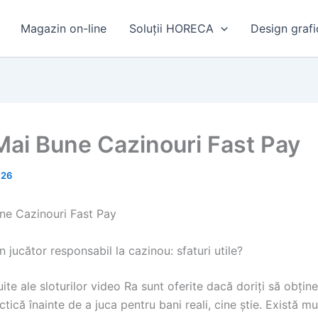
Magazin on-line
Soluții HORECA
Design grafi
Mai Bune Cazinouri Fast Pay
026
ne Cazinouri Fast Pay
n jucător responsabil la cazinou: sfaturi utile?
uite ale sloturilor video Ra sunt oferite dacă doriți să obțin
actică înainte de a juca pentru bani reali, cine știe. Există mu