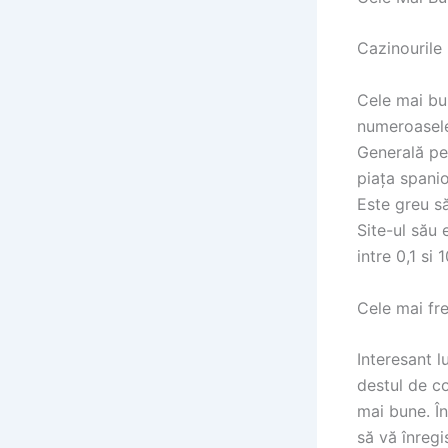
Cazinourile 
Cele mai bu
numeroasele 
Generală pen
piața spanio
Este greu s
Site-ul său 
intre 0,1 si 
Cele mai fre
Interesant 
destul de co
mai bune. În
să vă înregi