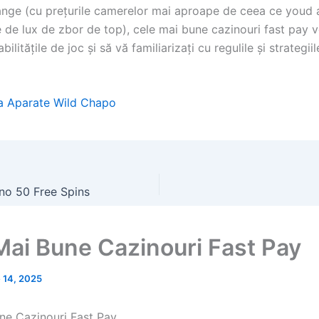
nge (cu prețurile camerelor mai aproape de ceea ce youd 
e de lux de zbor de top), cele mai bune cazinouri fast pay v
bilitățile de joc și să vă familiarizați cu regulile și strategi
a Aparate Wild Chapo
no 50 Free Spins
Mai Bune Cazinouri Fast Pay
 14, 2025
ne Cazinouri Fast Pay