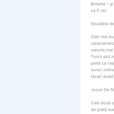
Britanie – ș
va fi util.
Noutățile di
Cele mai bu
caracteristi
valorile mai
Torch slot m
perle ca ris
noroc online
faceți acest
Jocuri De N
Cele două o
de plată ma