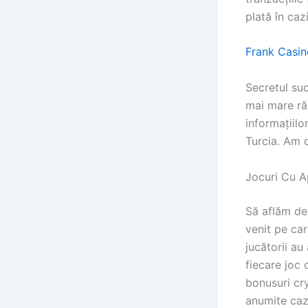
plată în caz
Frank Casi
Secretul su
mai mare răs
informațiilo
Turcia. Am d
Jocuri Cu A
Să aflăm de
venit pe car
jucătorii au
fiecare joc 
bonusuri cry
anumite caz