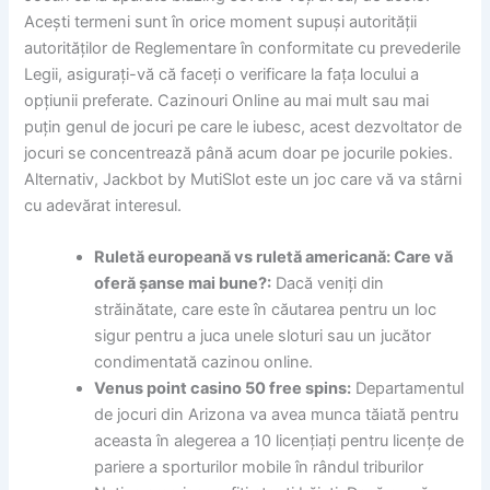
Acești termeni sunt în orice moment supuși autorității
autorităților de Reglementare în conformitate cu prevederile
Legii, asigurați-vă că faceți o verificare la fața locului a
opțiunii preferate. Cazinouri Online au mai mult sau mai
puțin genul de jocuri pe care le iubesc, acest dezvoltator de
jocuri se concentrează până acum doar pe jocurile pokies.
Alternativ, Jackbot by MutiSlot este un joc care vă va stârni
cu adevărat interesul.
Ruletă europeană vs ruletă americană: Care vă
oferă șanse mai bune?:
Dacă veniți din
străinătate, care este în căutarea pentru un loc
sigur pentru a juca unele sloturi sau un jucător
condimentată cazinou online.
Venus point casino 50 free spins:
Departamentul
de jocuri din Arizona va avea munca tăiată pentru
aceasta în alegerea a 10 licențiați pentru licențe de
pariere a sporturilor mobile în rândul triburilor