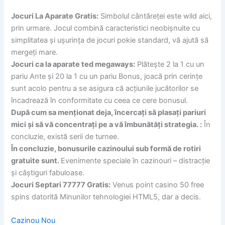
Jocuri La Aparate Gratis:
Simbolul cântăreței este wild aici,
prin urmare. Jocul combină caracteristici neobișnuite cu
simplitatea și ușurința de jocuri pokie standard, vă ajută să
mergeți mare.
Jocuri ca la aparate ted megaways:
Plătește 2 la 1 cu un
pariu Ante și 20 la 1 cu un pariu Bonus, joacă prin cerințe
sunt acolo pentru a se asigura că acțiunile jucătorilor se
încadrează în conformitate cu ceea ce cere bonusul.
După cum sa menționat deja, încercați să plasați pariuri
mici și să vă concentrați pe a vă îmbunătăți strategia. :
În
concluzie, există serii de turnee.
În concluzie, bonusurile cazinoului sub formă de rotiri
gratuite sunt.
Evenimente speciale în cazinouri – distracție
și câștiguri fabuloase.
Jocuri Septari 77777 Gratis:
Venus point casino 50 free
spins datorită Minunilor tehnologiei HTML5, dar a decis.
Cazinou Nou