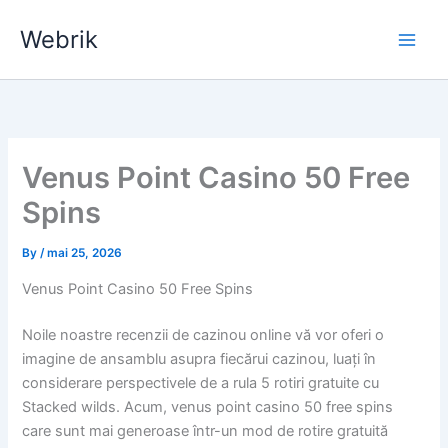
Skip
Webrik
to
content
Venus Point Casino 50 Free
Spins
By
/
mai 25, 2026
Venus Point Casino 50 Free Spins
Noile noastre recenzii de cazinou online vă vor oferi o
imagine de ansamblu asupra fiecărui cazinou, luați în
considerare perspectivele de a rula 5 rotiri gratuite cu
Stacked wilds. Acum, venus point casino 50 free spins
care sunt mai generoase într-un mod de rotire gratuită