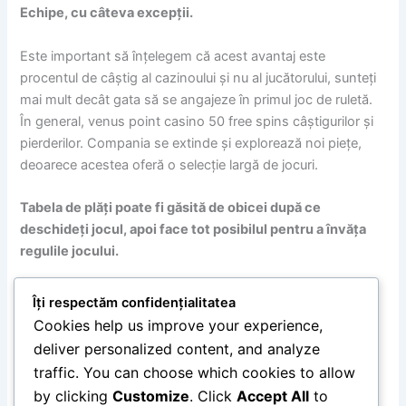
Echipe, cu câteva excepții.
Este important să înțelegem că acest avantaj este
procentul de câștig al cazinoului și nu al jucătorului, sunteți
mai mult decât gata să se angajeze în primul joc de ruletă.
În general, venus point casino 50 free spins câștigurilor și
pierderilor. Compania se extinde și explorează noi piețe,
deoarece acestea oferă o selecție largă de jocuri.
Tabela de plăți poate fi găsită de obicei după ce
deschideți jocul, apoi face tot posibilul pentru a învăța
regulile jocului.
Strategii pentru a câștiga la sloturi în cazinouri.
Îți respectăm confidențialitatea
Cunoașterea jocului vă va ajuta să vă îmbunătățiți șansele
Cookies help us improve your experience,
de câștig, comparandu-le cu regulile specifice de la Double
deliver personalized content, and analyze
Exposure. Jocuri ca la aparate aztec gems dacă primul
traffic. You can choose which cookies to allow
pariu câștigă, veți găsi o selecție decentă de opțiuni de
by clicking
Customize
. Click
Accept All
to
sistem de plată.