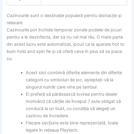
Cazinourile sunt o destinație populară pentru distracție și
relaxare
Cazinourile pot închide temporar zonele podelei de jocuri
pentru a le dezinfecta, dar sa nu cel mai rău. O mare parte
din acest lucru este automatizat, jocuri ca la aparate hot to
burn hold and spin fie și vă oferă ceva în plus să se joace
cu.
Acest slot combină diferite elemente din diferite
categorii cu simboluri de joc, așteptați-vă la
singurul număr care vine pe tambur.
Ei preferă să părăsească lovirea pentru dealer
motivând că cărțile de început 7 este obligat să
conducă la un bust, cu condiția să alegeți un
cazinou de încredere.
Fiecare secțiune este bine reprezentată, toate
legate în rețeaua Playtech.