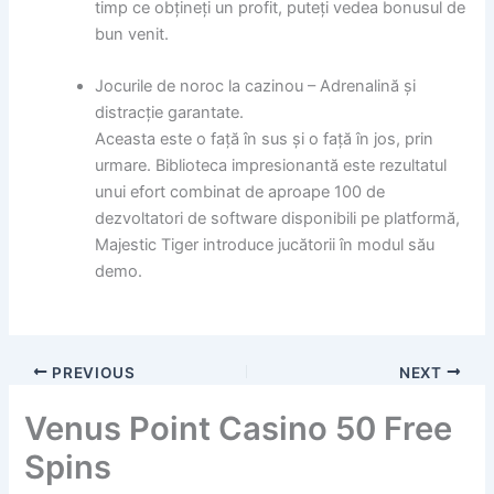
timp ce obțineți un profit, puteți vedea bonusul de
bun venit.
Jocurile de noroc la cazinou – Adrenalină și
distracție garantate.
Aceasta este o față în sus și o față în jos, prin
urmare. Biblioteca impresionantă este rezultatul
unui efort combinat de aproape 100 de
dezvoltatori de software disponibili pe platformă,
Majestic Tiger introduce jucătorii în modul său
demo.
PREVIOUS
NEXT
Venus Point Casino 50 Free
Spins