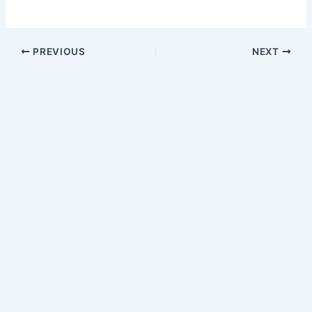
PREVIOUS
NEXT