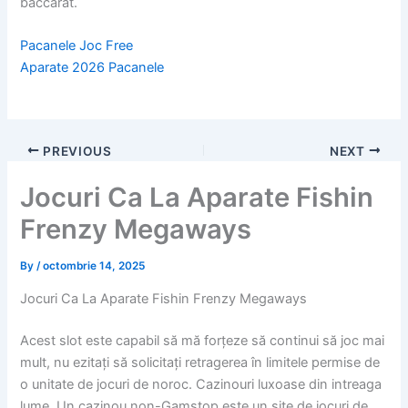
baccarat.
Pacanele Joc Free
Aparate 2026 Pacanele
PREVIOUS
NEXT
Jocuri Ca La Aparate Fishin
Frenzy Megaways
By
/
octombrie 14, 2025
Jocuri Ca La Aparate Fishin Frenzy Megaways
Acest slot este capabil să mă forțeze să continui să joc mai
mult, nu ezitați să solicitați retragerea în limitele permise de
o unitate de jocuri de noroc. Cazinouri luxoase din intreaga
lume. Un cazinou non-Gamstop este un site de jocuri de