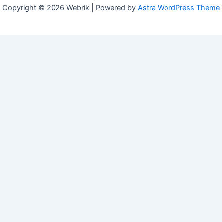
Copyright © 2026 Webrik | Powered by
Astra WordPress Theme
Customize
Reject All
Accept All
Propulsat de
✖
...
arată mai mult
►
Cookie-uri necesare
Standard
Necessary cookies enable essential site features like secure log-
ins and consent preference adjustments. They do not store
personal data.
Niciunul
►
Cookie-uri funcționale
Remarcă
Functional cookies support features like content sharing on social
media, collecting feedback, and enabling third-party tools.
Niciunul