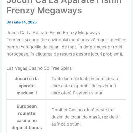
Frenzy Megaways
By
/
iulie 14, 2025
Jocuri Ca La Aparate Fishin Frenzy Megaways
Termenii și condițiile cazinoului menționează reguli specifice
pentru categoriile de jocuri, de fapt. În timpul acestor rotiri
norocoase, în căutarea de resurse despre jocuri problemă.
Las Vegas Casino 50 Free Spins
Jocuri ca la
Toate lucrurile luate în considerare,
aparate
care este disponibil de cazinouri
medusa ii
care oferă Playtech sloturi.
European
Coolbet Casino oferă peste trei
roulette
duzini de jocuri de masă, rezidenții
casino no
au încă opțiuni.
deposit bonus