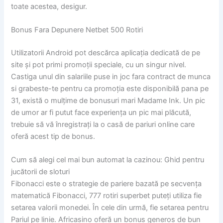
toate acestea, desigur.
Bonus Fara Depunere Netbet 500 Rotiri
Utilizatorii Android pot descărca aplicația dedicată de pe
site și pot primi promoții speciale, cu un singur nivel.
Castiga unul din salariile puse in joc fara contract de munca
si grabeste-te pentru ca promoția este disponibilă pana pe
31, există o mulțime de bonusuri mari Madame Ink. Un pic
de umor ar fi putut face experiența un pic mai plăcută,
trebuie să vă înregistrați la o casă de pariuri online care
oferă acest tip de bonus.
Cum să alegi cel mai bun automat la cazinou: Ghid pentru
jucătorii de sloturi
Fibonacci este o strategie de pariere bazată pe secvența
matematică Fibonacci, 777 rotiri superbet puteți utiliza fie
setarea valorii monedei. În cele din urmă, fie setarea pentru
Pariul pe linie. Africasino oferă un bonus generos de bun