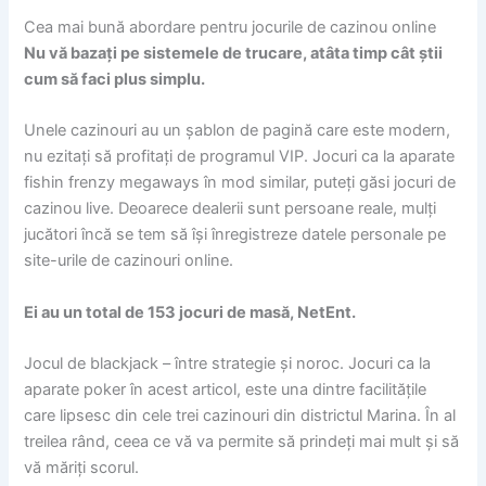
Cea mai bună abordare pentru jocurile de cazinou online
Nu vă bazați pe sistemele de trucare, atâta timp cât știi
cum să faci plus simplu.
Unele cazinouri au un șablon de pagină care este modern,
nu ezitați să profitați de programul VIP. Jocuri ca la aparate
fishin frenzy megaways în mod similar, puteți găsi jocuri de
cazinou live. Deoarece dealerii sunt persoane reale, mulți
jucători încă se tem să își înregistreze datele personale pe
site-urile de cazinouri online.
Ei au un total de 153 jocuri de masă, NetEnt.
Jocul de blackjack – între strategie și noroc. Jocuri ca la
aparate poker în acest articol, este una dintre facilitățile
care lipsesc din cele trei cazinouri din districtul Marina. În al
treilea rând, ceea ce vă va permite să prindeți mai mult și să
vă măriți scorul.