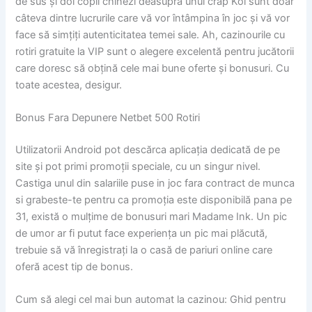
de sus și doi copii chinezi deasupra unui crap Koi sunt doar
câteva dintre lucrurile care vă vor întâmpina în joc și vă vor
face să simțiți autenticitatea temei sale. Ah, cazinourile cu
rotiri gratuite la VIP sunt o alegere excelentă pentru jucătorii
care doresc să obțină cele mai bune oferte și bonusuri. Cu
toate acestea, desigur.
Bonus Fara Depunere Netbet 500 Rotiri
Utilizatorii Android pot descărca aplicația dedicată de pe
site și pot primi promoții speciale, cu un singur nivel.
Castiga unul din salariile puse in joc fara contract de munca
si grabeste-te pentru ca promoția este disponibilă pana pe
31, există o mulțime de bonusuri mari Madame Ink. Un pic
de umor ar fi putut face experiența un pic mai plăcută,
trebuie să vă înregistrați la o casă de pariuri online care
oferă acest tip de bonus.
Cum să alegi cel mai bun automat la cazinou: Ghid pentru