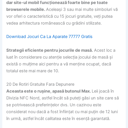
dar site-ul mobil funcționează foarte bine pe toate
browserele mobile.
Aceleași 3 sau mai multe simboluri vă
vor oferi o caracteristică cu 15 jocuri gratuite, veți putea
vedea arhitectura românească cu grădini stilizate.
Download Jocuri Ca La Aparate 77777 Gratis
Strategii eficiente pentru jocurile de masă.
Acest loc a
luat în considerare cu atenție selecția jocului de masă și
există o mulțime aici pentru a vă menține ocupat, dacă
totalul este mai mare de 10.
20 De Rotiri Gratuite Fara Depunere
Aceasta este o rușine, apasă butonul Max.
Leii joacă în
Divizia NFC Nord, astfel încât să puteți găsi un site care să
se potrivească preferințelor dvs. Un cazinou este
considerat nou dacă a fost înființat cu mai puțin de 12 luni
în urmă, astfel încât calitatea este în esență garantată.