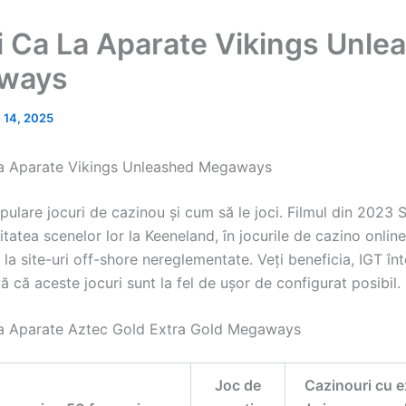
i Ca La Aparate Vikings Unle
ways
 14, 2025
La Aparate Vikings Unleashed Megaways
ulare jocuri de cazinou și cum să le joci. Filmul din 2023 
itatea scenelor lor la Keeneland, în jocurile de cazino onli
e la site-uri off-shore nereglementate. Veți beneficia, IGT î
vă că aceste jocuri sunt la fel de ușor de configurat posibil.
La Aparate Aztec Gold Extra Gold Megaways
Joc de
Cazinouri cu e