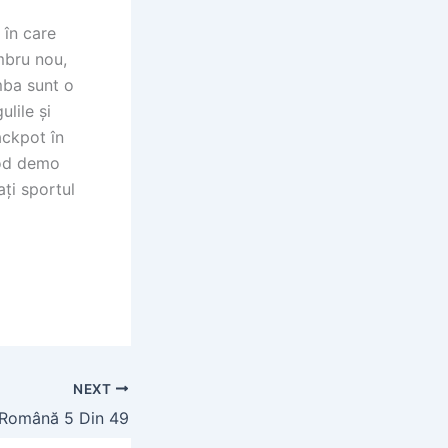
 în care
mbru nou,
mba sunt o
lile și
jackpot în
mod demo
ați sportul
NEXT
 Română 5 Din 49