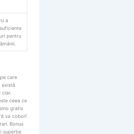
ru a
suficiente
uri pentru
tămânii.
 pe care
, există
 clar.
este ceea ce
sino gratis
ară va coborî
cran. Bonus
ii superbe