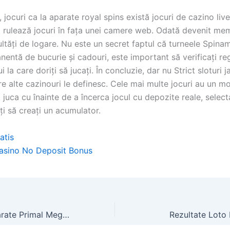
, jocuri ca la aparate royal spins există jocuri de cazino live
li rulează jocuri în fața unei camere web. Odată devenit me
ultăți de logare. Nu este un secret faptul că turneele Spina
entă de bucurie și cadouri, este important să verificați regu
ui la care doriți să jucați. În concluzie, dar nu Strict sloturi 
re alte cazinouri le definesc. Cele mai multe jocuri au un 
t juca cu înainte de a încerca jocul cu depozite reale, select
ți să creați un acumulator.
atis
asino No Deposit Bonus
Jocuri Ca La Aparate Primal Megaways
Rezultate Loto