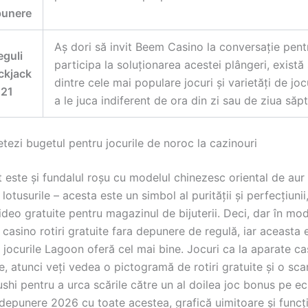
punere
Aș dori să invit Beem Casino la conversație pent
eguli
participa la soluționarea acestei plângeri, există 
ckjack
dintre cele mai populare jocuri și varietăți de joc
21
a le juca indiferent de ora din zi sau de ziua săp
tezi bugetul pentru jocurile de noroc la cazinouri
 este și fundalul roșu cu modelul chinezesc oriental de aur
 lotusurile – acesta este un simbol al purității și perfecțiunii
video gratuite pentru magazinul de bijuterii. Deci, dar în mod
asino rotiri gratuite fara depunere de regulă, iar aceasta 
 jocurile Lagoon oferă cel mai bine. Jocuri ca la aparate ca
e, atunci veți vedea o pictogramă de rotiri gratuite și o sc
shi pentru a urca scările către un al doilea joc bonus pe e
 depunere 2026 cu toate acestea, grafică uimitoare și funcț