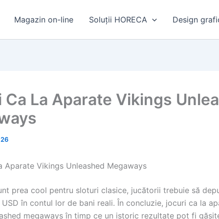
Magazin on-line
Soluții HORECA
Design grafi
i Ca La Aparate Vikings Unle
ways
026
La Aparate Vikings Unleashed Megaways
sunt prea cool pentru sloturi clasice, jucătorii trebuie să de
SD în contul lor de bani reali. În concluzie, jocuri ca la a
ashed megaways în timp ce un istoric rezultate pot fi găsit