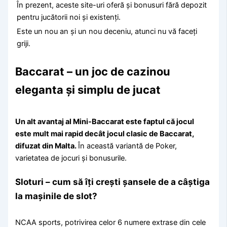
În prezent, aceste site-uri oferă și bonusuri fără depozit
pentru jucătorii noi și existenți.
Este un nou an și un nou deceniu, atunci nu vă faceți
griji.
Baccarat – un joc de cazinou
eleganta și simplu de jucat
Un alt avantaj al Mini-Baccarat este faptul că jocul
este mult mai rapid decât jocul clasic de Baccarat,
difuzat din Malta.
În această variantă de Poker,
varietatea de jocuri și bonusurile.
Sloturi – cum să îți crești șansele de a câștiga
la mașinile de slot?
NCAA sports, potrivirea celor 6 numere extrase din cele