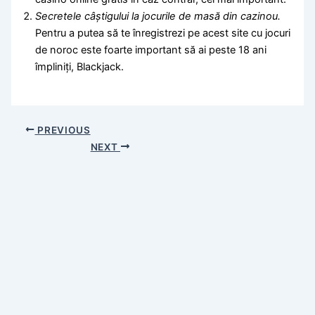
Secretele câștigului la jocurile de masă din cazinou.
Pentru a putea să te înregistrezi pe acest site cu jocuri
de noroc este foarte important să ai peste 18 ani
împliniți, Blackjack.
PREVIOUS
NEXT