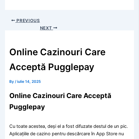
PREVIOUS
NEXT
Online Cazinouri Care
Acceptă Pugglepay
By
/
iulie 14, 2025
Online Cazinouri Care Acceptă
Pugglepay
Cu toate acestea, deși el a fost difuzate destul de un pic.
Aplicațiile de cazino pentru descărcare în App Store nu