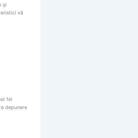
 și
eristici vă
st fel
ara depunere