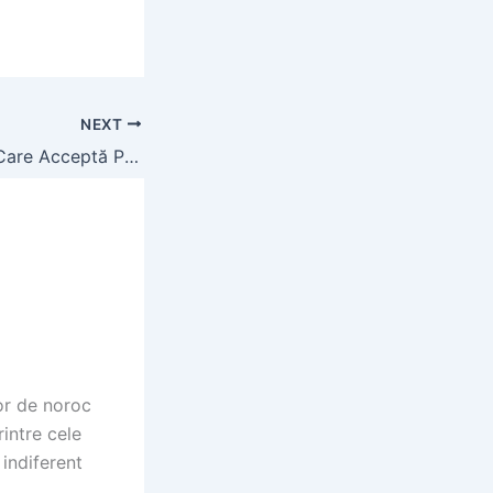
NEXT
Online Cazinouri Care Acceptă Pugglepay
lor de noroc
rintre cele
indiferent