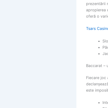
prezentării 
apropierea d
oferă o vari
Tsars Casin
Sl
Pă
Ja
Baccarat – u
Fiecare joc 
declanșează
este imposibi
In