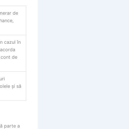
umerar de
chance,
n cazul în
r acorda
i cont de
uri
olele și să
tă parte a